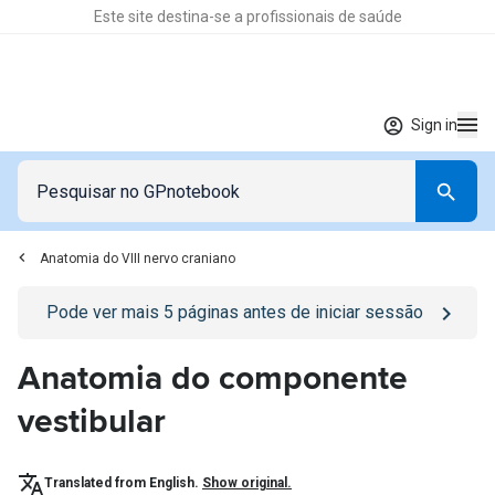
Este site destina-se a profissionais de saúde
Sign in
Anatomia do VIII nervo craniano
Go to
/sign-in
page
Pode ver mais
5
páginas antes de iniciar sessão
Anatomia do componente
vestibular
Translated from English.
Show original.