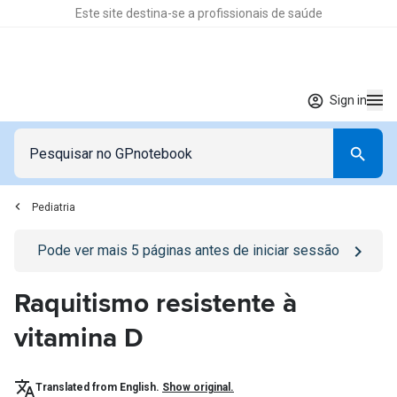
Este site destina-se a profissionais de saúde
Sign in
Pediatria
Go to
/sign-in
page
Pode ver mais
5
páginas antes de iniciar sessão
Raquitismo resistente à
vitamina D
Translated from English.
Show original.