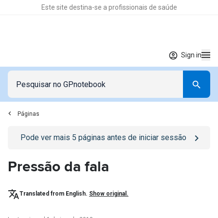
Este site destina-se a profissionais de saúde
Sign in
Páginas
Go to
/sign-in
page
Pode ver mais
5
páginas antes de iniciar sessão
Pressão da fala
Translated from English.
Show original.