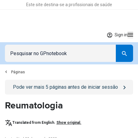
Este site destina-se a profissionais de saúde
Sign in
Páginas
Go to
/sign-in
page
Pode ver mais
5
páginas antes de iniciar sessão
Reumatologia
Translated from English.
Show original.