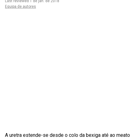
Last reviewed 1 de jan. de 2018
Equipa de autores
A uretra estende-se desde o colo da bexiga até ao meato