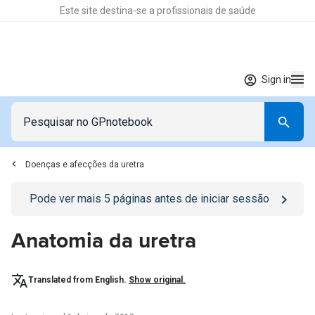
Este site destina-se a profissionais de saúde
Sign in
Doenças e afecções da uretra
Go to
/sign-in
page
Pode ver mais
5
páginas antes de iniciar sessão
Anatomia da uretra
Translated from English.
Show original.