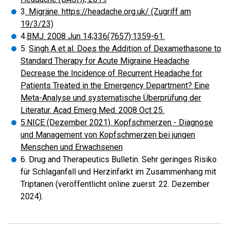
3
. Migräne. https://headache.org.uk/ (Zugriff am
19/3/23)
4.
BMJ. 2008 Jun 14;336(7657):1359-61.
5.
Singh A et al. Does the Addition of Dexamethasone to
Standard Therapy for Acute Migraine Headache
Decrease the Incidence of Recurrent Headache for
Patients Treated in the Emergency Department? Eine
Meta-Analyse und systematische Überprüfung der
Literatur. Acad Emerg Med. 2008 Oct 25.
5.NICE (Dezember 2021). Kopfschmerzen - Diagnose
und Management von Kopfschmerzen bei jungen
Menschen und Erwachsenen
6. Drug and Therapeutics Bulletin. Sehr geringes Risiko
für Schlaganfall und Herzinfarkt im Zusammenhang mit
Triptanen (veröffentlicht online zuerst: 22. Dezember
2024).