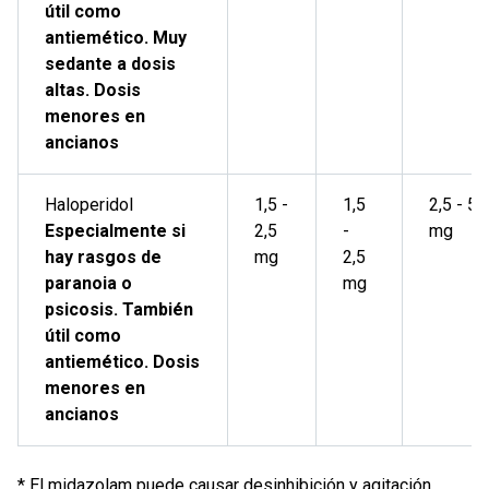
útil como
antiemético. Muy
sedante a dosis
altas. Dosis
menores en
ancianos
Haloperidol
1,5 -
1,5
2,5 - 5
Especialmente si
2,5
-
mg
hay rasgos de
mg
2,5
paranoia o
mg
psicosis. También
útil como
antiemético. Dosis
menores en
ancianos
* El midazolam puede causar desinhibición y agitación