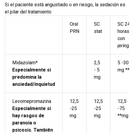
Si el paciente está angustiado o en riesgo, la sedación es
el pilar del tratamiento
Oral
SC
SC 24
PRN
stat
horas
con
jeringa*
Midazolam*
2,5
5 -30
Especialmente si
- 5
mg **
predomina la
mg
ansiedad/inquietud
Levomepromazina
12,5
12,5
12,5
Especialmente si
-25
-25
-75
hay rasgos de
mg
mg
**mg
paranoia o
psicosis. También