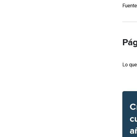
Fuente
Pág
Lo que
C
c
a