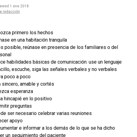
iewed 1 ene 2018
e redacción
ozca primero los hechos
nase en una habitación tranquila
es posible, reúnase en presencia de los familiares o del
sonal
lice habilidades básicas de comunicación: use un lenguaje
cillo, escuche, siga las señales verbales y no verbales
a poco a poco
 sincero, amable y cortés
ezca esperanza
a hincapié en lo positivo
mitir preguntas
de ser necesario celebrar varias reuniones
ecer apoyo
umentar e informar a los demás de lo que se ha dicho
er un seguimiento del paciente