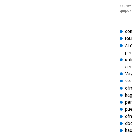
Last rev
Equipo d
con
reú
si 
per
uti
sen
Vay
sea
ofr
hag
per
pue
ofr
doc
hac