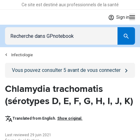
Ce site est destiné aux professionnels de la santé
Sign in
Infectiologie
Go to
/se-connecter
page
Vous pouvez consulter
5
avant de vous connecter
Chlamydia trachomatis
(sérotypes D, E, F, G, H, I, J, K)
Translated from English.
Show original.
Last reviewed 29 juin 2021