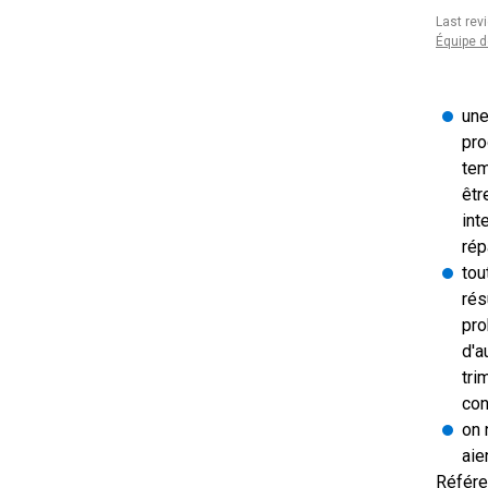
Last rev
Équipe d
une
pro
tem
êtr
int
rép
tou
rés
pro
d'a
tri
con
on 
aie
Référe