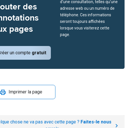
d'une consultation, telles qu'une
jouter des
adresse web ou un numéro de
nnotations
téléphone. Ces informations
seront toujours affichées
ux pages
lorsque vous visiterez cette
page.
réer un compte
gratuit
Imprimer la page
lque chose ne va pas avec cette page ?
Faites-le nous