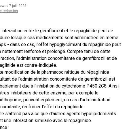
iewed 7 juil. 2026
e rédaction
 interaction entre le gemfibrozil et le répaglinide peut se
duire lorsque ces médicaments sont administrés en même
ps - dans ce cas, l'effet hypoglycémiant du répaglinide peut
e nettement renforcé et prolongé. Compte tenu de cette
eraction, l'administration concomitante de gemfibrozil et de
aglinide est contre-indiquée.
te modification de la pharmacocinétique du répaglinide
ultant de l'administration concomitante de gemfibrozil est
bablement due à l'inhibition du cytochrome P450 2C8. Ainsi,
utres inhibiteurs de cette enzyme, par exemple le
méthoprime, peuvent également, en cas d'administration
comitante, renforcer l'effet du répaglinide.
ne s'attend pas à ce que d'autres agents hypolipidémiants
nt une interaction similaire avec le répaglinide.
nce :