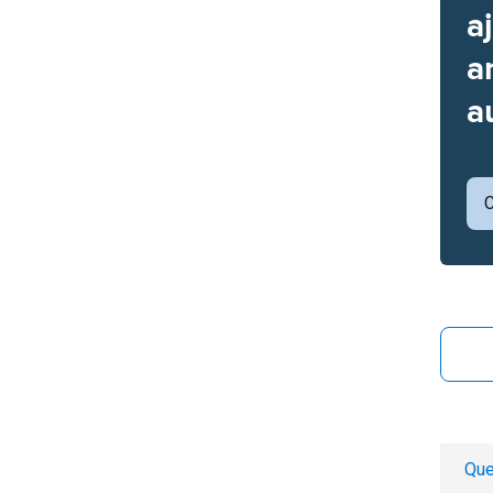
a
a
a
C
Que