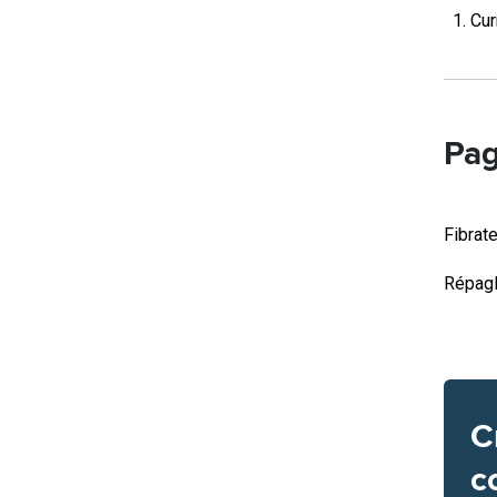
Cur
Pag
Fibrat
Répagl
C
c