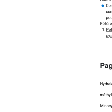
Cer
con
pou
Référe
Pet
sys
Pag
Hydral
méthyl
Minocy