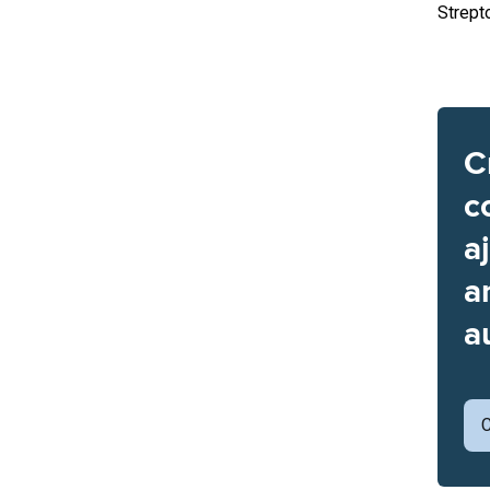
Strept
C
c
a
a
a
C