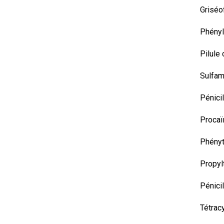
Griséo
Phény
Pilule 
Sulfam
Pénicil
Proca
Phényt
Propyl
Pénici
Tétrac