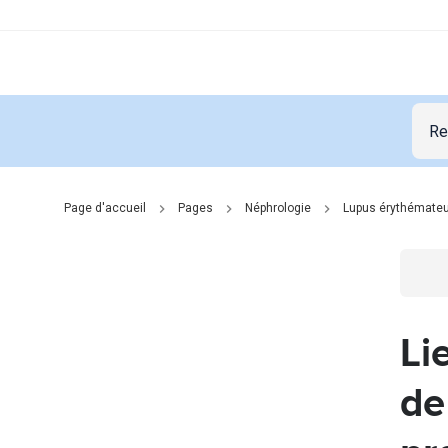
Page d'accueil
Pages
Néphrologie
Lupus érythémate
Go t
Li
de