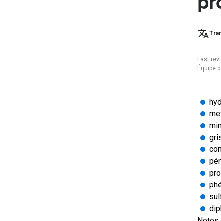
pr
Tran
Last rev
Équipe d
hyd
mé
min
gri
con
pén
pro
phé
sul
dip
Notes 