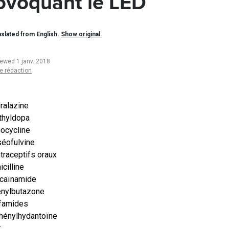
ovoquant le LED
slated from English.
Show original.
iewed 1 janv. 2018
e rédaction
ralazine
thyldopa
ocycline
séofulvine
traceptifs oraux
icilline
caïnamide
nylbutazone
famides
hénylhydantoïne
: