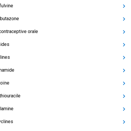
fulvine
lbutazone
contraceptive orale
ides
lines
ïnamide
oïne
thiouracile
llamine
yclines