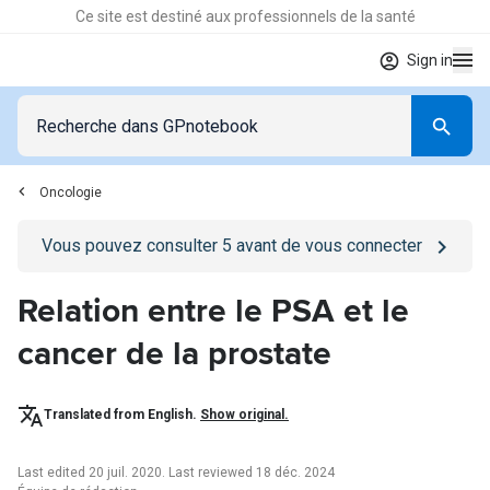
Ce site est destiné aux professionnels de la santé
Sign in
Oncologie
Go to
/se-connecter
page
Vous pouvez consulter
5
avant de vous connecter
Relation entre le PSA et le
cancer de la prostate
Translated from English.
Show original.
Last edited 20 juil. 2020
.
Last reviewed 18 déc. 2024