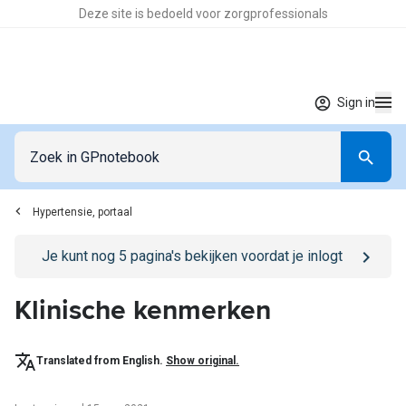
Deze site is bedoeld voor zorgprofessionals
Sign in
Hypertensie, portaal
Go to
/sign-in
page
Je kunt nog
5
pagina's bekijken voordat je inlogt
Klinische kenmerken
Translated from English.
Show original.