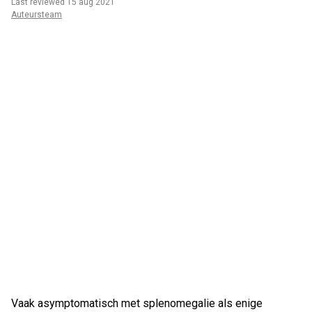
Last reviewed 15 aug 2021
Auteursteam
Vaak asymptomatisch met splenomegalie als enige