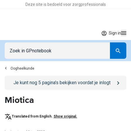
Deze site is bedoeld voor zorgprofessionals
Sign in
Oogheelkunde
Go to
/sign-in
page
Je kunt nog
5
pagina's bekijken voordat je inlogt
Miotica
Translated from English.
Show original.