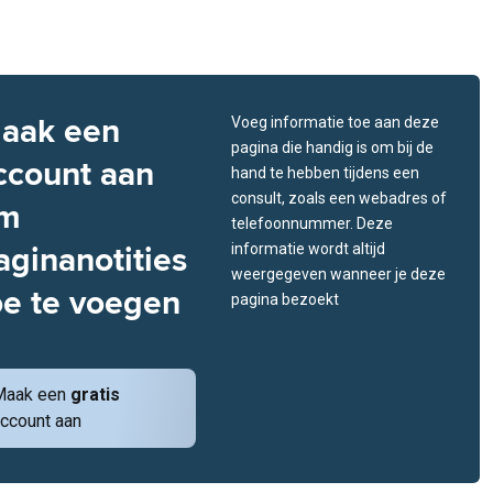
aak een
Voeg informatie toe aan deze
pagina die handig is om bij de
ccount aan
hand te hebben tijdens een
consult, zoals een webadres of
m
telefoonnummer. Deze
aginanotities
informatie wordt altijd
weergegeven wanneer je deze
oe te voegen
pagina bezoekt
Maak een
gratis
ccount aan