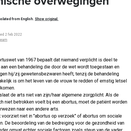
hische overwegingen
slated from English.
Show original.
ted 2 feb 2022
team
rtuswet van 1967 bepaalt dat niemand verplicht is deel te
aan een behandeling die door de wet wordt toegestaan en
gen hij/zij gewetensbezwaren heeft, tenzij de behandeling
kelijk is om het leven van de vrouw te redden of ernstig letsel
rkomen.
slaat de arts niet van zijn/haar algemene zorgplicht. Als de
ich niet betrokken voelt bij een abortus, moet de patiënt worden
rwezen naar een andere arts.
 voorziet niet in "abortus op verzoek" of abortus om sociale
n. De beoordeling van de bedreiging voor de gezondheid van
der omvat echter sociale factoren zoals steun van de vader,