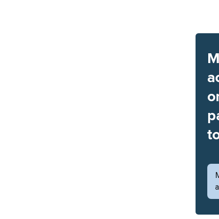
M
a
o
p
t
a