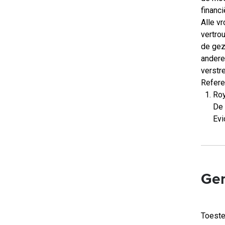
financi
Alle v
vertro
de gez
andere
verstre
Refere
Roy
De 
Evi
Ger
Toest