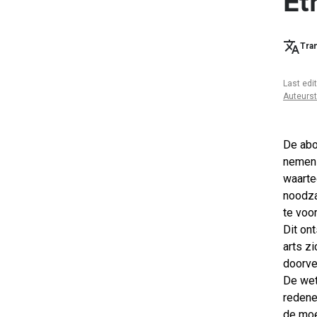
Et
Tran
Last edi
Auteurs
De abo
nemen 
waarte
noodza
te voo
Dit ont
arts z
doorve
De wet
redene
de moe