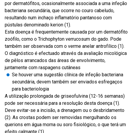
por dermatófitos, ocasionalmente associada a uma infeção
bacteriana secundária, que ocorre no couro cabeludo,
resultando num inchaço inflamatório pantanoso com
pústulas denominado kerion (1).
Esta doença é frequentemente causada por um dermatófito
zoófilo, como o Trichophyton verrucosum do gado. Pode
também ser observada com o verme anelar antrofílico (1).
O diagnóstico é efectuado através da avaliação micológica
de pêlos arrancados das áreas de envolvimento,
juntamente com raspagens cutâneas
Se houver uma sugestão clínica de infeção bacteriana
secundária, devem também ser enviados esfregaços
para bacteriologia
A utilização prolongada de griseofulvina (12-16 semanas)
pode ser necessária para a resolução desta doença (1).
Deve evitar-se a incisão, a drenagem ou o desbridamento
(2). As crostas podem ser removidas mergulhando os
querions em água morna ou soro fisiológico, o que terá um
efeito calmante (1).