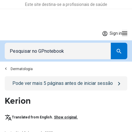
Este site destina-se a profissionais de saúde
Sign in
Dermatologia
Go to
/sign-in
page
Pode ver mais
5
páginas antes de iniciar sessão
Kerion
Translated from English.
Show original.