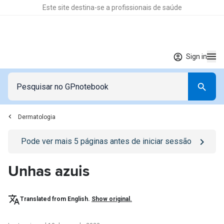
Este site destina-se a profissionais de saúde
Sign in
Dermatologia
Go to
/sign-in
page
Pode ver mais
5
páginas antes de iniciar sessão
Unhas azuis
Translated from English.
Show original.