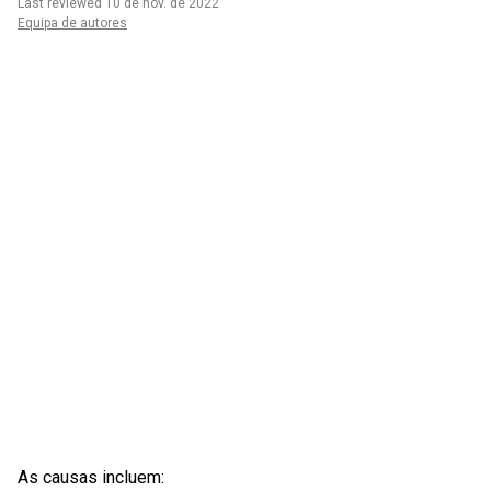
Last reviewed 10 de nov. de 2022
Equipa de autores
As causas incluem: