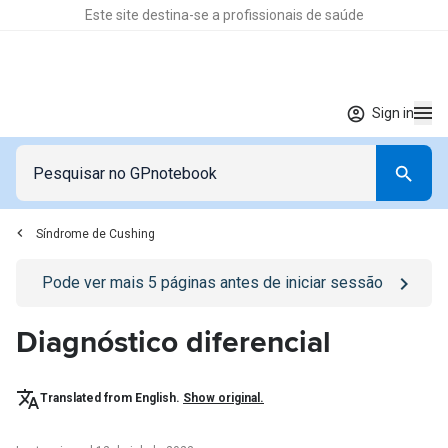
Este site destina-se a profissionais de saúde
Sign in
Síndrome de Cushing
Go to
/sign-in
page
Pode ver mais
5
páginas antes de iniciar sessão
Diagnóstico diferencial
Translated from English.
Show original.