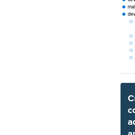
mal
dev
C
c
a
a