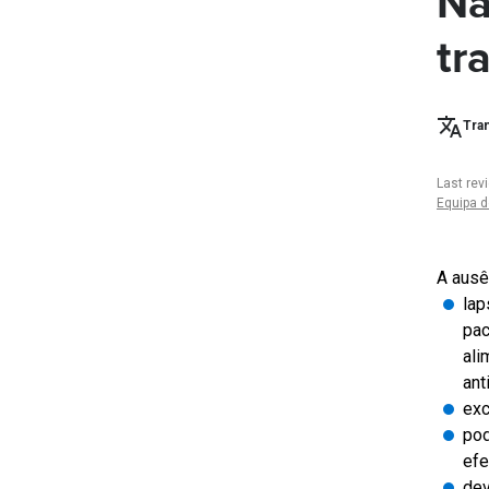
Nã
tr
Tran
Last rev
Equipa d
A ausê
lap
pac
ali
ant
exc
pod
efe
dev