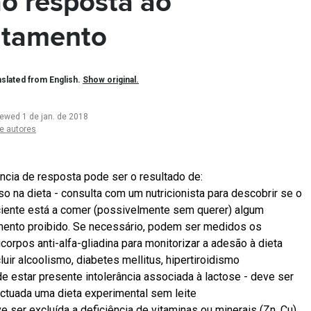
o resposta ao
atamento
slated from English.
Show original.
iewed 1 de jan. de 2018
e autores
ncia de resposta pode ser o resultado de:
so na dieta - consulta com um nutricionista para descobrir se o
iente está a comer (possivelmente sem querer) algum
mento proibido. Se necessário, podem ser medidos os
icorpos anti-alfa-gliadina para monitorizar a adesão à dieta
luir alcoolismo, diabetes mellitus, hipertiroidismo
e estar presente intolerância associada à lactose - deve ser
ctuada uma dieta experimental sem leite
e ser excluída a deficiência de vitaminas ou minerais (Zn, Cu)