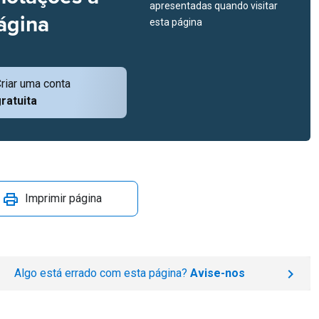
apresentadas quando visitar
ágina
esta página
riar uma conta
ratuita
Imprimir página
Algo está errado com esta página?
Avise-nos