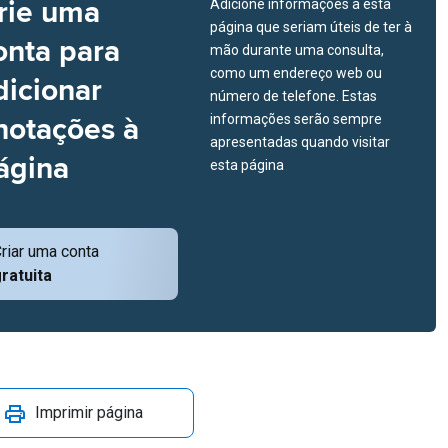
rie uma
Adicione informações a esta
página que seriam úteis de ter à
onta para
mão durante uma consulta,
como um endereço web ou
dicionar
número de telefone. Estas
notações à
informações serão sempre
apresentadas quando visitar
ágina
esta página
riar uma conta
ratuita
Imprimir página