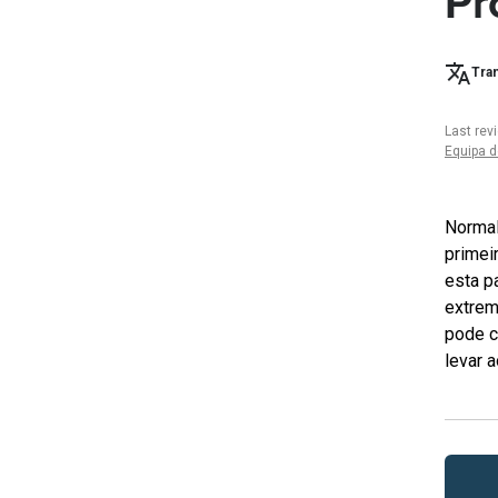
Pr
Tran
Last rev
Equipa d
Normal
primei
esta p
extrem
pode c
levar 