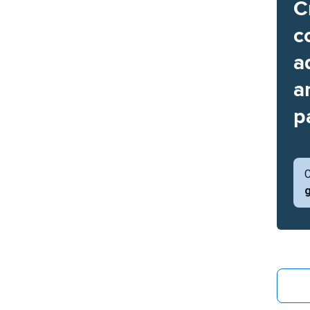
C
c
a
a
p
C
g