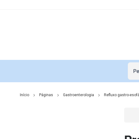
Início
Páginas
Gastroenterologia
Refluxo gastro-esof
Go t