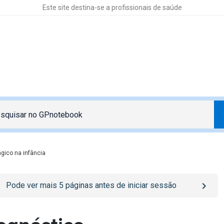
Este site destina-se a profissionais de saúde
ágico na infância
o
/sign-in
page
Pode ver mais
5
páginas antes de iniciar sessão