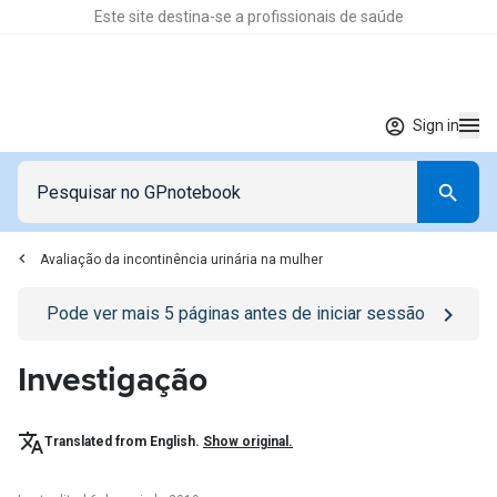
Este site destina-se a profissionais de saúde
Sign in
Avaliação da incontinência urinária na mulher
Go to
/sign-in
page
Pode ver mais
5
páginas antes de iniciar sessão
Investigação
Translated from English.
Show original.