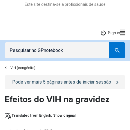
Este site destina-se a profissionais de saúde
Sign in
VIH (congénito)
Go to
/sign-in
page
Pode ver mais
5
páginas antes de iniciar sessão
Efeitos do VIH na gravidez
Translated from English.
Show original.