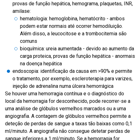
provas de função hepática, hemograma, plaquetas, INR,
amilase:
hematologia: hemoglobina, hematócrito - ambos
podem estar normais até ocorrer hemodiluição.
Além disso, a leucocitose e a trombocitemia são
comuns
bioquímica: ureia aumentada - devido ao aumento da
carga proteica, provas de função hepática - anormais
na doença hepática
endoscopia: identificação da causa em >90% e permite
o tratamento, por exemplo, escleroterapia para varizes,
injeção de adrenalina numa úlcera hemorrágica
Se houver uma hemorragia contínua e o diagnóstico do
local da hemorragia for desconhecido, pode recorrer-se a
uma análise de glóbulos vermelhos marcados ou a uma
angiografia. A contagem de glóbulos vermelhos permite a
deteção de perdas de sangue a taxas tão baixas como 0,1
ml/minuto. A angiografia não consegue detetar perdas de
sangue inferiores a 1 ml/minuto. Se a hemorragia for