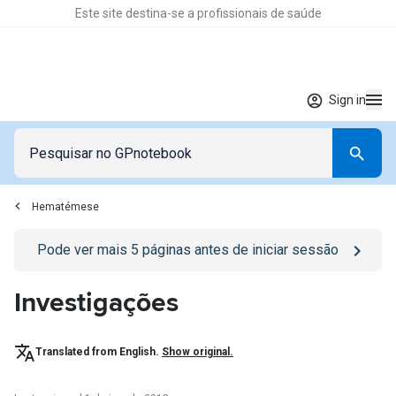
Este site destina-se a profissionais de saúde
Sign in
Hematémese
Go to
/sign-in
page
Pode ver mais
5
páginas antes de iniciar sessão
Investigações
Translated from English.
Show original.