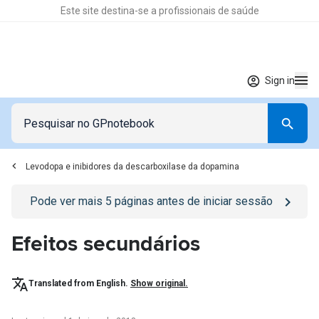
Este site destina-se a profissionais de saúde
Sign in
Levodopa e inibidores da descarboxilase da dopamina
Go to
/sign-in
page
Pode ver mais
5
páginas antes de iniciar sessão
Efeitos secundários
Translated from English.
Show original.