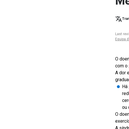
Me
Tran
Last rev
Equipa d
O doen
com o 
A dor 
gradua
Há 
red
cer
ou 
O doen
exercí
A sínd