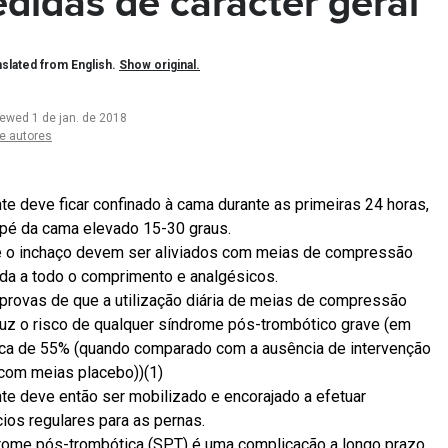
didas de carácter geral
slated from English.
Show original.
iewed 1 de jan. de 2018
e autores
te deve ficar confinado à cama durante as primeiras 24 horas,
pé da cama elevado 15-30 graus.
e o inchaço devem ser aliviados com meias de compressão
da a todo o comprimento e analgésicos.
provas de que a utilização diária de meias de compressão
uz o risco de qualquer síndrome pós-trombótico grave (em
ca de 55% (quando comparado com a ausência de intervenção
com meias placebo))(1)
te deve então ser mobilizado e encorajado a efetuar
cios regulares para as pernas.
rome pós-trombótica (SPT) é uma complicação a longo prazo