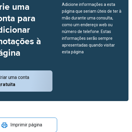
rie uma
Adicione informações a esta
página que seriam úteis de ter à
onta para
mão durante uma consulta,
como um endereço web ou
dicionar
número de telefone. Estas
notações à
informações serão sempre
apresentadas quando visitar
ágina
esta página
riar uma conta
ratuita
Imprimir página