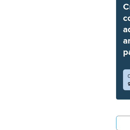
C
c
a
a
p
C
g