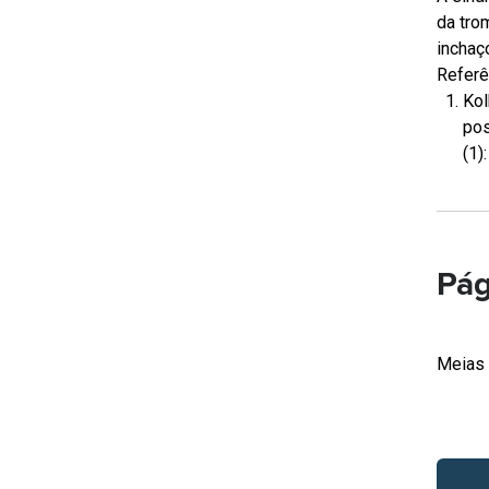
da tro
inchaç
Referê
Kol
pos
(1)
Pág
Meias 