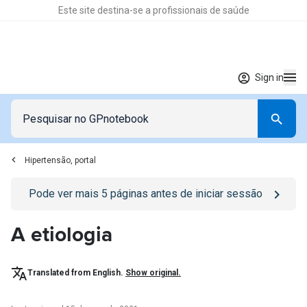
Este site destina-se a profissionais de saúde
Sign in
Hipertensão, portal
Go to
/sign-in
page
Pode ver mais
5
páginas antes de iniciar sessão
A etiologia
Translated from English.
Show original.