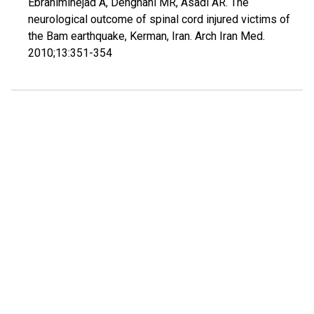
Ebrahiminejad A, Dehghani MR, Asadi AR. The
neurological outcome of spinal cord injured victims of
the Bam earthquake, Kerman, Iran. Arch Iran Med.
2010;13:351-354