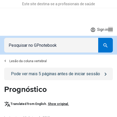
Este site destina-se a profissionais de saúde
Sign in
Lesão da coluna vertebral
Go to
/sign-in
page
Pode ver mais
5
páginas antes de iniciar sessão
Prognóstico
Translated from English.
Show original.