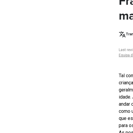
Fr
ma
Tran
Last rev
Equipa d
Tal co
crianç
geralm
idade.
andar 
como u
que es
para os
As pos