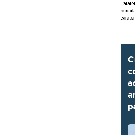
Carate
suscit
carate
C
c
a
a
p
C