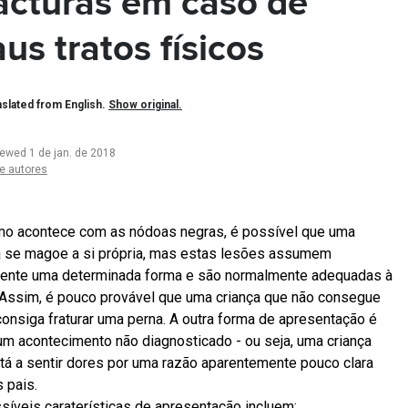
acturas em caso de
us tratos físicos
slated from English.
Show original.
iewed 1 de jan. de 2018
e autores
mo acontece com as nódoas negras, é possível que uma
a se magoe a si própria, mas estas lesões assumem
ente uma determinada forma e são normalmente adequadas à
 Assim, é pouco provável que uma criança que não consegue
consiga fraturar uma perna. A outra forma de apresentação é
m acontecimento não diagnosticado - ou seja, uma criança
tá a sentir dores por uma razão aparentemente pouco clara
 pais.
síveis caraterísticas de apresentação incluem: