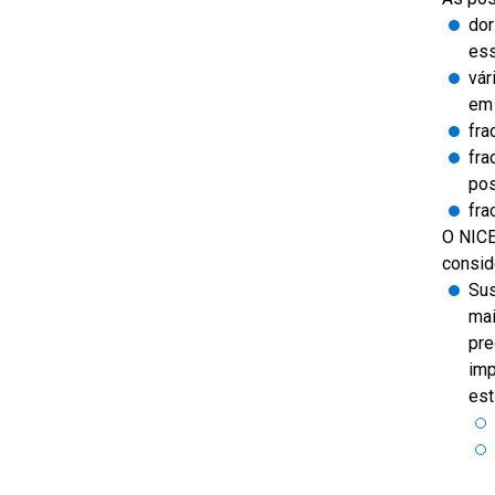
dor
es
vár
em 
fra
fra
pos
fra
O NICE
consid
Sus
mai
pre
imp
est