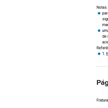
Notas:
par
sig
mau
uma
de 
aci
Referê
1.
N
Pág
Fratur