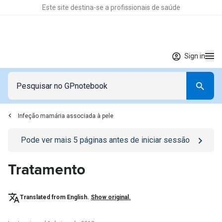
Este site destina-se a profissionais de saúde
Sign in
Infeção mamária associada à pele
Go to
/sign-in
page
Pode ver mais
5
páginas antes de iniciar sessão
Tratamento
Translated from English.
Show original.