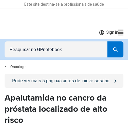
Este site destina-se a profissionais de saúde
Sign in
Oncologia
Go to
/sign-in
page
Pode ver mais
5
páginas antes de iniciar sessão
Apalutamida no cancro da
próstata localizado de alto
risco