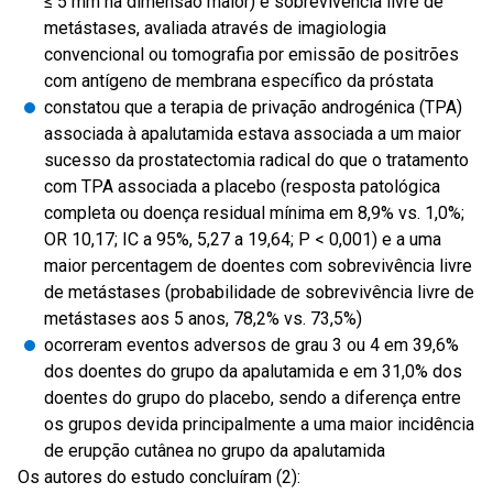
≤ 5 mm na dimensão maior) e sobrevivência livre de
metástases, avaliada através de imagiologia
convencional ou tomografia por emissão de positrões
com antígeno de membrana específico da próstata
constatou que a terapia de privação androgénica (TPA)
associada à apalutamida estava associada a um maior
sucesso da prostatectomia radical do que o tratamento
com TPA associada a placebo (resposta patológica
completa ou doença residual mínima em 8,9% vs. 1,0%;
OR 10,17; IC a 95%, 5,27 a 19,64; P < 0,001) e a uma
maior percentagem de doentes com sobrevivência livre
de metástases (probabilidade de sobrevivência livre de
metástases aos 5 anos, 78,2% vs. 73,5%)
ocorreram eventos adversos de grau 3 ou 4 em 39,6%
dos doentes do grupo da apalutamida e em 31,0% dos
doentes do grupo do placebo, sendo a diferença entre
os grupos devida principalmente a uma maior incidência
de erupção cutânea no grupo da apalutamida
Os autores do estudo concluíram (2):