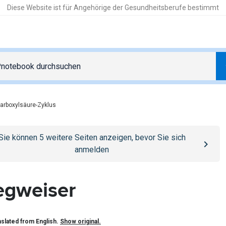
Diese Website ist für Angehörige der Gesundheitsberufe bestimmt
carboxylsäure-Zyklus
o
/anmelden
page
Sie können
5
weitere Seiten anzeigen, bevor Sie sich
anmelden
gweiser
slated from English.
Show original.