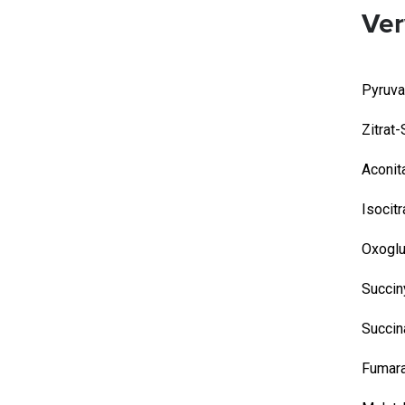
Ver
Pyruv
Zitrat
Aconit
Isocit
Oxoglu
Succin
Succin
Fumara