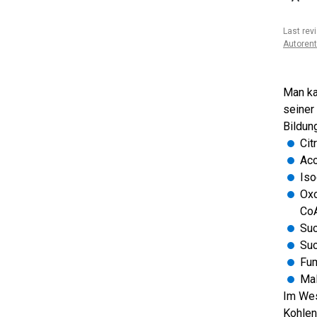
Last rev
Autoren
Man ka
seiner 
Bildun
Cit
Aco
Iso
Oxo
Co
Suc
Suc
Fum
Mal
Im Wes
Kohlen