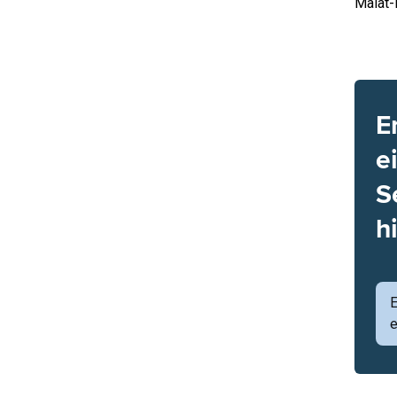
Malat
E
e
S
h
e