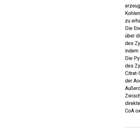
erzeug
Kohlen
zu erha
Die En
über d
des Zy
indem 
Die Py
des Zy
Citrat
der Ac
Außerd
Zwisch
direkt
CoA oxi