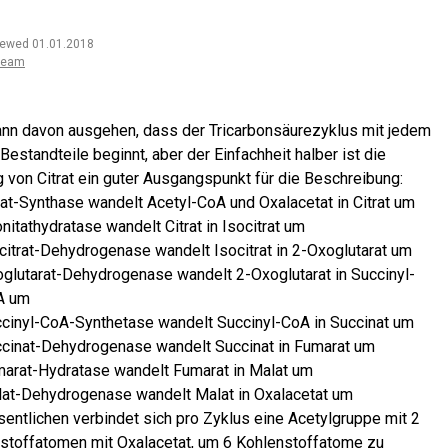
iewed 01.01.2018
team
nn davon ausgehen, dass der Tricarbonsäurezyklus mit jedem
Bestandteile beginnt, aber der Einfachheit halber ist die
g von Citrat ein guter Ausgangspunkt für die Beschreibung:
rat-Synthase wandelt Acetyl-CoA und Oxalacetat in Citrat um
nitathydratase wandelt Citrat in Isocitrat um
citrat-Dehydrogenase wandelt Isocitrat in 2-Oxoglutarat um
glutarat-Dehydrogenase wandelt 2-Oxoglutarat in Succinyl-
A um
cinyl-CoA-Synthetase wandelt Succinyl-CoA in Succinat um
cinat-Dehydrogenase wandelt Succinat in Fumarat um
arat-Hydratase wandelt Fumarat in Malat um
at-Dehydrogenase wandelt Malat in Oxalacetat um
entlichen verbindet sich pro Zyklus eine Acetylgruppe mit 2
stoffatomen mit Oxalacetat, um 6 Kohlenstoffatome zu