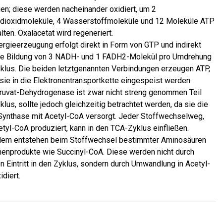
en; diese werden nacheinander oxidiert, um 2
dioxidmoleküle, 4 Wasserstoffmoleküle und 12 Moleküle ATP
lten. Oxalacetat wird regeneriert.
ergieerzeugung erfolgt direkt in Form von GTP und indirekt
ie Bildung von 3 NADH- und 1 FADH2-Molekül pro Umdrehung
klus. Die beiden letztgenannten Verbindungen erzeugen ATP,
sie in die Elektronentransportkette eingespeist werden.
ruvat-Dehydrogenase ist zwar nicht streng genommen Teil
klus, sollte jedoch gleichzeitig betrachtet werden, da sie die
-Synthase mit Acetyl-CoA versorgt. Jeder Stoffwechselweg,
etyl-CoA produziert, kann in den TCA-Zyklus einfließen.
em entstehen beim Stoffwechsel bestimmter Aminosäuren
enprodukte wie Succinyl-CoA. Diese werden nicht durch
en Eintritt in den Zyklus, sondern durch Umwandlung in Acetyl-
diert.