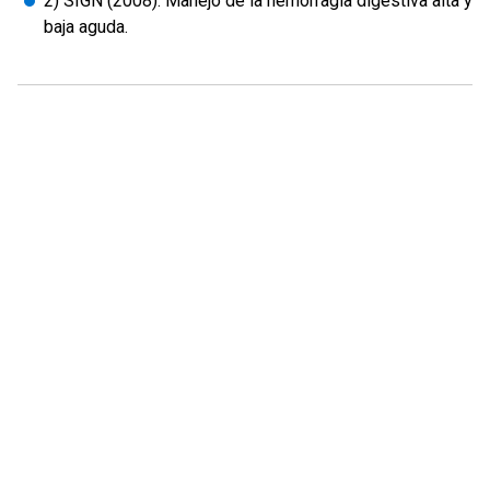
2) SIGN (2008). Manejo de la hemorragia digestiva alta y
baja aguda.