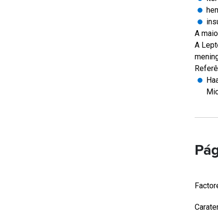
hem
ins
A maio
A Lept
mening
Referê
Haa
Mic
Pág
Factor
Carater