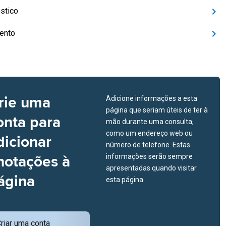
stico
ento
rie uma
Adicione informações a esta
página que seriam úteis de ter à
onta para
mão durante uma consulta,
como um endereço web ou
dicionar
número de telefone. Estas
notações à
informações serão sempre
apresentadas quando visitar
ágina
esta página
riar uma conta