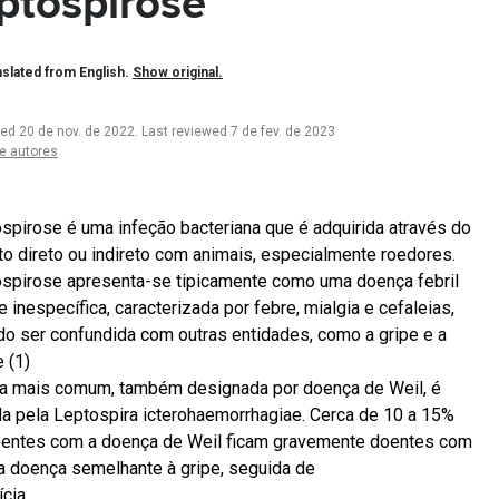
ptospirose
slated from English.
Show original.
ted 20 de nov. de 2022
.
Last reviewed 7 de fev. de 2023
e autores
ospirose é uma infeção bacteriana que é adquirida através do
to direto ou indireto com animais, especialmente roedores.
ospirose apresenta-se tipicamente como uma doença febril
 inespecífica, caracterizada por febre, mialgia e cefaleias,
o ser confundida com outras entidades, como a gripe e a
 (1)
a mais comum, também designada por doença de Weil, é
a pela Leptospira icterohaemorrhagiae. Cerca de 10 a 15%
entes com a doença de Weil ficam gravemente doentes com
 doença semelhante à gripe, seguida de
ícia