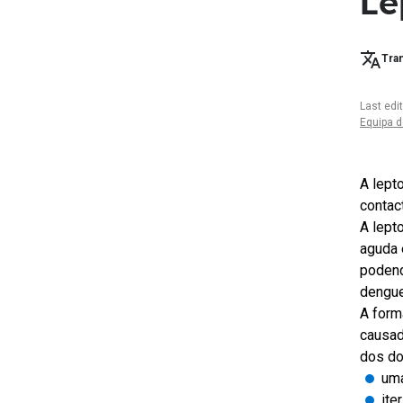
Le
Tran
Last edi
Equipa d
A lept
contac
A lept
aguda e
podend
dengue
A form
causad
dos do
uma
iter