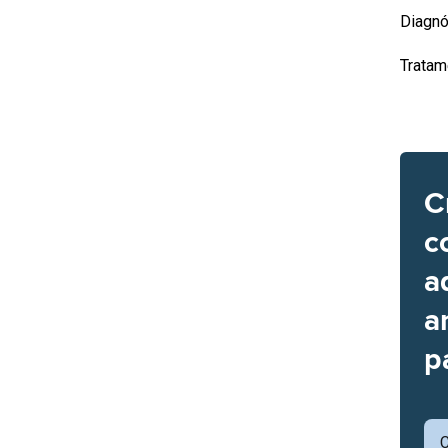
Diagnó
Tratam
C
c
a
a
p
C