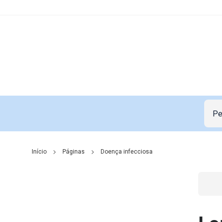
Início
Páginas
Doença infecciosa
Go t