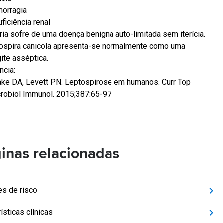
orragia
uficiência renal
ria sofre de uma doença benigna auto-limitada sem iterícia.
ospira canicola apresenta-se normalmente como uma
ite asséptica.
ncia:
ke DA, Levett PN. Leptospirose em humanos. Curr Top
robiol Immunol. 2015;387:65-97
inas relacionadas
es de risco
ísticas clínicas