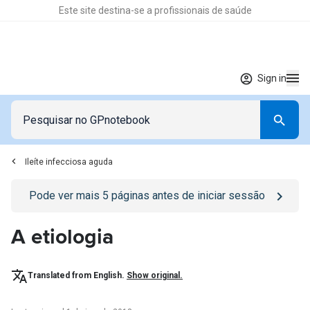
Este site destina-se a profissionais de saúde
Sign in
Ileíte infecciosa aguda
Go to
/sign-in
page
Pode ver mais
5
páginas antes de iniciar sessão
A etiologia
Translated from English.
Show original.