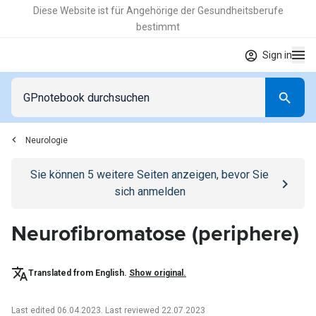
Diese Website ist für Angehörige der Gesundheitsberufe
bestimmt
Sign in
Neurologie
Go to
/anmelden
page
Sie können
5
weitere Seiten anzeigen, bevor Sie
sich anmelden
Neurofibromatose (periphere)
Translated from English.
Show original.
Last edited 06.04.2023
.
Last reviewed 22.07.2023