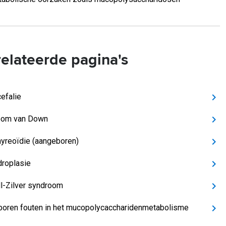
elateerde pagina's
efalie
oom van Down
yreoïdie (aangeboren)
roplasie
l-Zilver syndroom
oren fouten in het mucopolycaccharidenmetabolisme