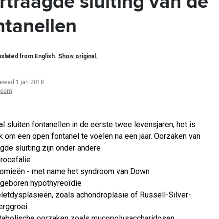
rtraagde sluiting van de
ntanellen
slated from English.
Show original.
iewed 1 jan 2018
team
l sluiten fontanellen in de eerste twee levensjaren; het is
jk om een open fontanel te voelen na een jaar. Oorzaken van
agde sluiting zijn onder andere
rocefalie
somieën - met name het syndroom van Down
geboren hypothyreoïdie
letdysplasieën, zoals achondroplasie of Russell-Silver-
rggroei
abolische oorzaken zoals mucopolysaccharidosen