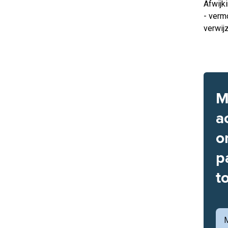
Afwijki
- verm
verwij
M
a
o
p
t