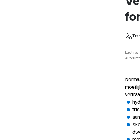
Ve
fo
Tran
Last rev
Auteurs
Normaa
moeili
vertra
hyd
tri
aan
ske
dwe
met