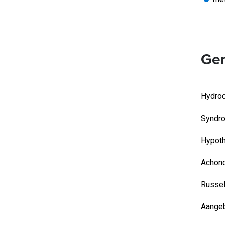
Ger
Hydroc
Syndr
Hypoth
Achond
Russel
Aangeb