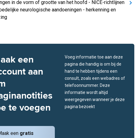
ngen in de vorm of grootte van het hoofd - NICE-richtlijnen
oedelijke neurologische aandoeningen - herkenning en
zing
aak een
Voeg informatie toe aan deze
pagina die handig is om bij de
ccount aan
hand te hebben tijdens een
consult, zoals een webadres of
m
telefoonnummer. Deze
aginanotities
informatie wordt altijd
weergegeven wanneer je deze
oe te voegen
pagina bezoekt
Maak een
gratis