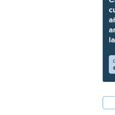
c
a
a
l
C
g