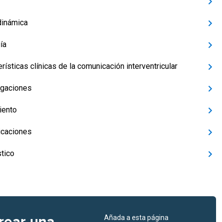
inámica
ía
rísticas clínicas de la comunicación interventricular
igaciones
iento
caciones
tico
rear una
Añada a esta página