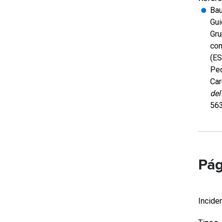
Bau
Gui
Gru
con
(ES
Ped
Car
del
56
Pág
Incide