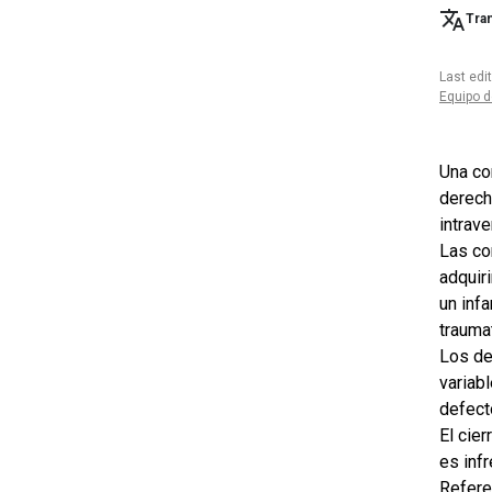
Tran
Last edi
Equipo d
Una co
derech
intrave
Las co
adquir
un infa
trauma
Los de
variab
defect
El cie
es inf
Refere