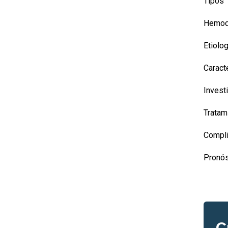
Tipos
Hemod
Etiolog
Caracte
Invest
Tratam
Compli
Pronós
C