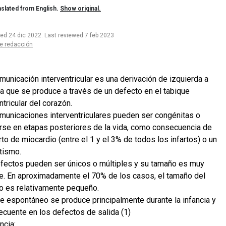
slated from English.
Show original.
ted 24 dic 2022
.
Last reviewed 7 feb 2023
e redacción
municación interventricular es una derivación de izquierda a
a que se produce a través de un defecto en el tabique
ntricular del corazón.
municaciones interventriculares pueden ser congénitas o
irse en etapas posteriores de la vida, como consecuencia de
rto de miocardio (entre el 1 y el 3% de todos los infartos) o un
tismo.
fectos pueden ser únicos o múltiples y su tamaño es muy
le. En aproximadamente el 70% de los casos, el tamaño del
o es relativamente pequeño.
rre espontáneo se produce principalmente durante la infancia y
recuente en los defectos de salida (1)
ncia: