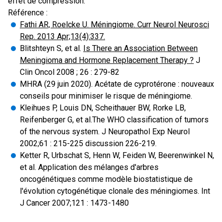
effet de compression.
Référence :
Fathi AR, Roelcke U. Méningiome. Curr Neurol Neurosci
Rep. 2013 Apr;13(4):337.
Blitshteyn S, et al.
Is There an Association Between
Meningioma and Hormone Replacement Therapy ?
J
Clin Oncol 2008 ; 26 : 279-82
MHRA (29 juin 2020). Acétate de cyprotérone : nouveaux
conseils pour minimiser le risque de méningiome.
Kleihues P, Louis DN, Scheithauer BW, Rorke LB,
Reifenberger G, et al.The WHO classification of tumors
of the nervous system. J Neuropathol Exp Neurol
2002;61 : 215-225 discussion 226-219.
Ketter R, Urbschat S, Henn W, Feiden W, Beerenwinkel N,
et al. Application des mélanges d'arbres
oncogénétiques comme modèle biostatistique de
l'évolution cytogénétique clonale des méningiomes. Int
J Cancer 2007;121 : 1473-1480