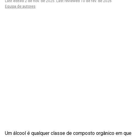
Last edited 2 de nov. de 2025
.
Last reviewed 10 de fev. de 2026
Equipa de autores
Um álcool é qualquer classe de composto orgânico em que