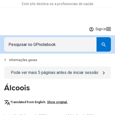
Este site destina-se a profissionais de saúde
Sign in
Informações gerais
Go to
/sign-in
page
Pode ver mais
5
páginas antes de iniciar sessão
Álcoois
Translated from English.
Show original.