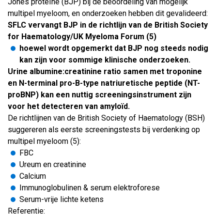
Jones proteïne (BJP) bij de beoordeling van mogelijk
multipel myeloom, en onderzoeken hebben dit gevalideerd:
SFLC vervangt BJP in de richtlijn van de British Society
for Haematology/UK Myeloma Forum (5)
hoewel wordt opgemerkt dat BJP nog steeds nodig
kan zijn voor sommige klinische onderzoeken.
Urine albumine:creatinine ratio samen met troponine
en N-terminal pro-B-type natriuretische peptide (NT-
proBNP) kan een nuttig screeningsinstrument zijn
voor het detecteren van amyloïd.
De richtlijnen van de British Society of Haematology (BSH)
suggereren als eerste screeningstests bij verdenking op
multipel myeloom (5):
FBC
Ureum en creatinine
Calcium
Immunoglobulinen & serum elektroforese
Serum-vrije lichte ketens
Referentie: