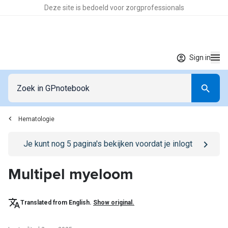
Deze site is bedoeld voor zorgprofessionals
Sign in
Hematologie
Go to
/sign-in
page
Je kunt nog
5
pagina's bekijken voordat je inlogt
Multipel myeloom
Translated from English.
Show original.