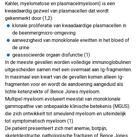
Kahler, myelomatose en plasmacelmyeloom) is een
kwaadaardig gezwel van plasmacellen dat wordt
gekenmerkt door (1,2):
klonale proliferatie van kwaadaardige plasmacellen in
de beenmergmicro-omgeving
aanwezigheid van monoklonale eiwitten in het bloed of
de urine
geassocieerde orgaan disfunctie (1)
In de meeste gevallen worden volledige immunoglobulinen
uitgescheiden samen met een overmaat aan Ig-fragmenten.
In maximaal een kwart van de gevallen komen alleen Ig-
fragmenten voor en wordt de aandoening aangeduid als
lichte ketenziekte of Bence Jones myeloom.
Multipel myeloom evolueert meestal van monoklonale
gammopathie van onbepaalde klinische betekenis (MGUS)
die zich ontwikkelt tot smeulend myeloom en uiteindelijk
tot symptomatisch myeloom (1).
De patiënt presenteert zich met anemie, botpijn,
skeletdestructie, pathologische fracturen of Bence Jones